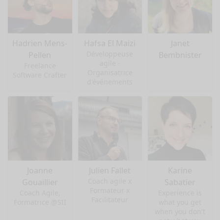
Hadrien Mens-
Hafsa El Maizi
Janet
Développeuse
Pellen
Bembnister
agile -
Freelance
Organisatrice
Software Crafter
d'événements
Joanne
Julien Fallet
Karine
Coach agile x
Gouaillier
Sabatier
Formateur x
Coach Agile,
Experience is
Facilitateur
Formatrice @SII
what you get
when you don't