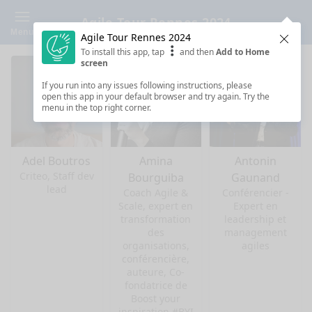
Agile Tour Rennes 2024
Menu
Agile Tour Rennes 2024
Clos
To install this app, tap
and then
Add to Home
screen
If you run into any issues following instructions, please
open this app in your default browser and try again. Try the
menu in the top right corner.
Adel Boutros
Amina
Antonin
Criteo, Staff dev
Bourguiba
Gaunand
lead
Coach Agile &
Conférencier -
Scale, expert en
Expert en
transformation
leadership et
des
management
organisations,
agiles
conférencière,
auteure, Co-
fondatrice de
Boost your
inspiration #BYI