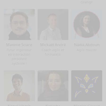
Orange
Maxime Sciare
Mickaël André
Nadia Abdoun
Futur ingénieur
Coach agile et
Agile master
en interaction
formateur
personne
système !
Napal Vikesh
Natacha
Nicolas Giraud