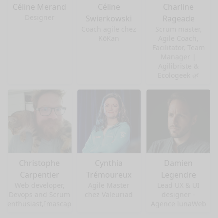
Céline Merand
Céline
Charline
Designer
Swierkowski
Rageade
Coach agile chez
Scrum master,
KōKan
Agile Coach,
Facilitator, Team
Manager |
Agilibriste &
Ecologeek 🌿
Christophe
Cynthia
Damien
Carpentier
Trémoureux
Legendre
Web developer,
Agile Master
Lead UX & UI
Devops and Scrum
chez Valeuriad
designer -
enthusiast,Imascap
Agence lunaWeb