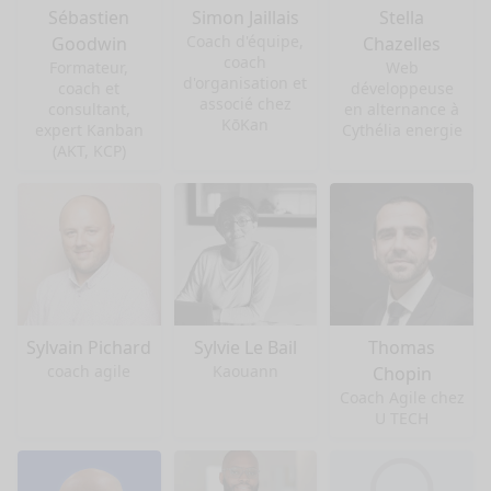
Sébastien
Simon Jaillais
Stella
Coach d'équipe,
Goodwin
Chazelles
coach
Formateur,
Web
d'organisation et
coach et
développeuse
associé chez
consultant,
en alternance à
KōKan
expert Kanban
Cythélia energie
(AKT, KCP)
Sylvain Pichard
Sylvie Le Bail
Thomas
coach agile
Kaouann
Chopin
Coach Agile chez
U TECH