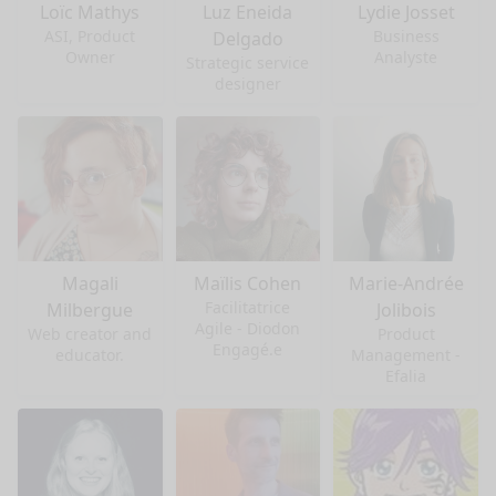
Loïc Mathys
Luz Eneida
Lydie Josset
ASI, Product
Business
Delgado
Owner
Analyste
Strategic service
designer
Magali
Maïlis Cohen
Marie-Andrée
Facilitatrice
Milbergue
Jolibois
Agile - Diodon
Web creator and
Product
Engagé.e
educator.
Management -
Efalia