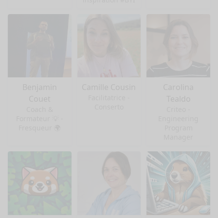
Benjamin
Camille Cousin
Carolina
Facilitatrice -
Couet
Tealdo
Conserto
Coach &
Criteo -
Formateur 💡 -
Engineering
Fresqueur 🌍
Program
Manager