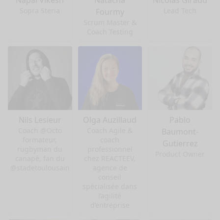
Sopra Steria
Lead Tech
Fourmy
Scrum Master &
Coach Testing
Nils Lesieur
Olga Auzillaud
Pablo
Coach @Octo
Coach Agile &
Baumont-
formateur,
coach
Gutierrez
rugbyman du
professionnel
Product Owner
canapé, fan du
chez REACTEEV,
@stadetoulousain
agence de
conseil
spécialisée dans
l’agilité
d’entreprise